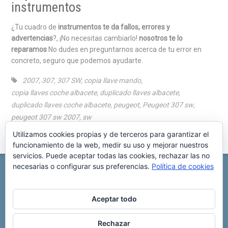
instrumentos
¿Tu cuadro de
instrumentos te da fallos, errores y
advertencias
?, ¡No necesitas cambiarlo!
nosotros te lo
reparamos
No dudes en preguntarnos acerca de tu error en
concreto, seguro que podemos ayudarte.
2007
,
307
,
307 SW
,
copia llave mando
,
copia llaves coche albacete
,
duplicado llaves albacete
,
duplicado llaves coche albacete
,
peugeot
,
Peugeot 307 sw
,
peugeot 307 sw 2007
,
sw
Utilizamos cookies propias y de terceros para garantizar el
funcionamiento de la web, medir su uso y mejorar nuestros
servicios. Puede aceptar todas las cookies, rechazar las no
necesarias o configurar sus preferencias.
Política de cookies
REPARACIÓN CENTRALITA DE COCHE
C/ Virgen del pilar, 6 ,
Albacete 02006
696 340 889
info@rccllaves.com
Aceptar todo
Copyright © 2025 Reparación Centralita De Coche
Rechazar