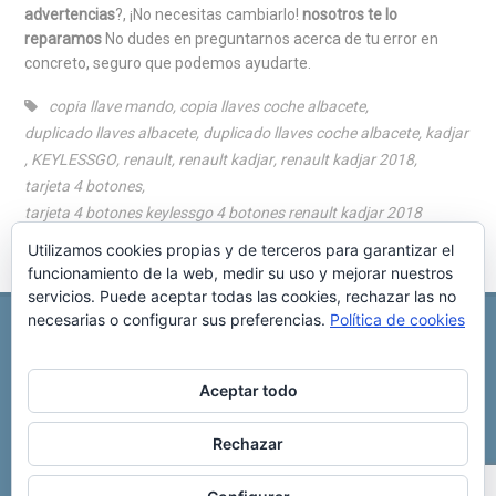
advertencias
?, ¡No necesitas cambiarlo!
nosotros te lo
reparamos
No dudes en preguntarnos acerca de tu error en
concreto, seguro que podemos ayudarte.
copia llave mando
,
copia llaves coche albacete
,
duplicado llaves albacete
,
duplicado llaves coche albacete
,
kadjar
,
KEYLESSGO
,
renault
,
renault kadjar
,
renault kadjar 2018
,
tarjeta 4 botones
,
tarjeta 4 botones keylessgo 4 botones renault kadjar 2018
Utilizamos cookies propias y de terceros para garantizar el
funcionamiento de la web, medir su uso y mejorar nuestros
servicios. Puede aceptar todas las cookies, rechazar las no
necesarias o configurar sus preferencias.
Política de cookies
REPARACIÓN CENTRALITA DE COCHE
C/ Virgen del pilar, 6 ,
Albacete 02006
696 340 889
info@rccllaves.com
Aceptar todo
Copyright © 2025 Reparación Centralita De Coche
Rechazar