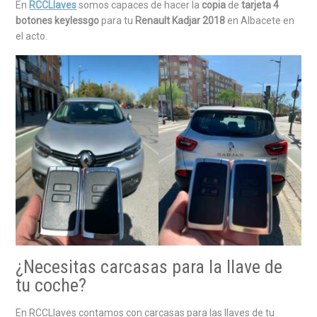
En
RCCLlaves
somos capaces de hacer la
copia
de
tarjeta 4
botones keylessgo
para tu
Renault Kadjar 2018
en Albacete en
el acto.
¿Necesitas carcasas para la llave de
tu coche?
En RCCLlaves contamos con carcasas para las llaves de tu