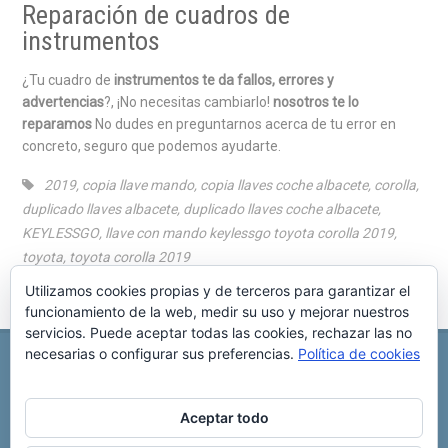
Reparación de cuadros de
instrumentos
¿Tu cuadro de
instrumentos te da fallos, errores y
advertencias
?, ¡No necesitas cambiarlo!
nosotros te lo
reparamos
No dudes en preguntarnos acerca de tu error en
concreto, seguro que podemos ayudarte.
2019
,
copia llave mando
,
copia llaves coche albacete
,
corolla
,
duplicado llaves albacete
,
duplicado llaves coche albacete
,
KEYLESSGO
,
llave con mando keylessgo toyota corolla 2019
,
toyota
,
toyota corolla 2019
Utilizamos cookies propias y de terceros para garantizar el
funcionamiento de la web, medir su uso y mejorar nuestros
servicios. Puede aceptar todas las cookies, rechazar las no
necesarias o configurar sus preferencias.
Política de cookies
REPARACIÓN CENTRALITA DE COCHE
C/ Virgen del pilar, 6 ,
Albacete 02006
696 340 889
info@rccllaves.com
Aceptar todo
Copyright © 2025 Reparación Centralita De Coche