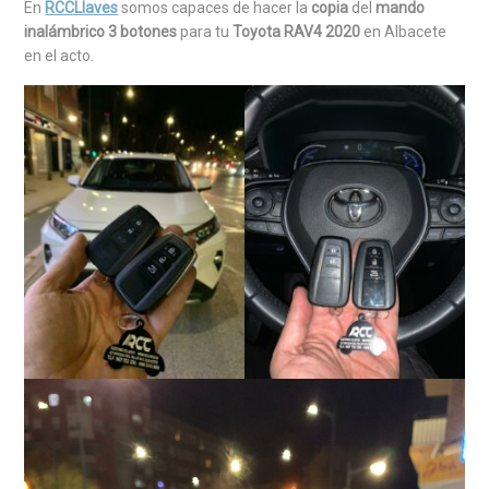
En
RCCLlaves
somos capaces de hacer la
copia
del
mando
inalámbrico 3 botones
para tu
Toyota RAV4 2020
en Albacete
en el acto.