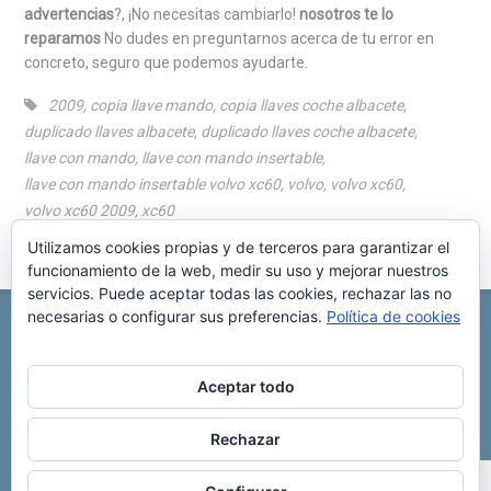
advertencias
?, ¡No necesitas cambiarlo!
nosotros te lo
reparamos
No dudes en preguntarnos acerca de tu error en
concreto, seguro que podemos ayudarte.
2009
,
copia llave mando
,
copia llaves coche albacete
,
duplicado llaves albacete
,
duplicado llaves coche albacete
,
llave con mando
,
llave con mando insertable
,
llave con mando insertable volvo xc60
,
volvo
,
volvo xc60
,
volvo xc60 2009
,
xc60
Utilizamos cookies propias y de terceros para garantizar el
funcionamiento de la web, medir su uso y mejorar nuestros
servicios. Puede aceptar todas las cookies, rechazar las no
necesarias o configurar sus preferencias.
Política de cookies
REPARACIÓN CENTRALITA DE COCHE
C/ Virgen del pilar, 6 ,
Albacete 02006
696 340 889
info@rccllaves.com
Aceptar todo
Copyright © 2025 Reparación Centralita De Coche
Rechazar