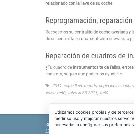
relacionado con la llave de su coche
.
Reprogramación, reparación 
Recogemos su
centralita de coche averiada y
de su centralita en una centralita nueva lista pa
Reparación de cuadros de i
¿Tu cuadro de
instrumentos te da fallos, error
concreto, seguro que podemos ayudarte.
2011
,
copia llave mando
,
copia llaves coche
volvo xc60
,
volvo xc60 2011
,
xc60
Utilizamos cookies propias y de terceros
medir su uso y mejorar nuestros servicio
necesarias o configurar sus preferencia
REPARACIÓN CENTRALITA DE COCHE
C/ Virgen
696 340 889
info@rccllaves.com