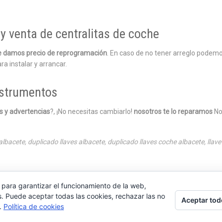
y venta de centralitas de coche
 le damos precio de reprogramación
. En caso de no tener arreglo podemo
ra instalar y arrancar.
nstrumentos
es y advertencias
?, ¡No necesitas cambiarlo!
nosotros te lo reparamos
No
 albacete
,
duplicado llaves albacete
,
duplicado llaves coche albacete
,
llav
 para garantizar el funcionamiento de la web,
s. Puede aceptar todas las cookies, rechazar las no
Aceptar tod
s.
Política de cookies
 del pilar, 6 , Albacete 02006