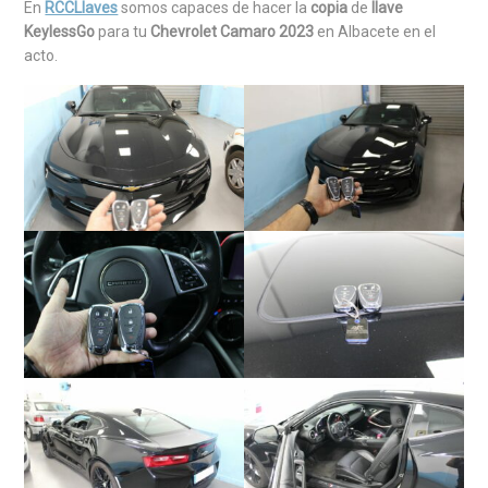
En
RCCLlaves
somos capaces de hacer la
copia
de
llave
KeylessGo
para tu
Chevrolet Camaro 2023
en Albacete en el
acto.