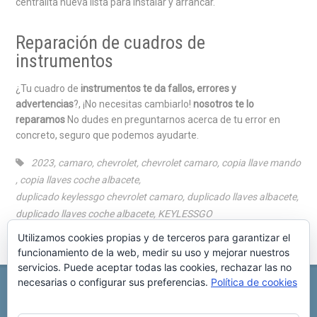
centralita nueva lista para instalar y arrancar.
Reparación de cuadros de
instrumentos
¿Tu cuadro de
instrumentos te da fallos, errores y
advertencias
?, ¡No necesitas cambiarlo!
nosotros te lo
reparamos
No dudes en preguntarnos acerca de tu error en
concreto, seguro que podemos ayudarte.
2023
,
camaro
,
chevrolet
,
chevrolet camaro
,
copia llave mando
,
copia llaves coche albacete
,
duplicado keylessgo chevrolet camaro
,
duplicado llaves albacete
,
duplicado llaves coche albacete
,
KEYLESSGO
Utilizamos cookies propias y de terceros para garantizar el
funcionamiento de la web, medir su uso y mejorar nuestros
servicios. Puede aceptar todas las cookies, rechazar las no
necesarias o configurar sus preferencias.
Política de cookies
REPARACIÓN CENTRALITA DE COCHE
C/ Virgen del pilar, 6 ,
Albacete 02006