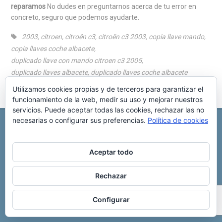
reparamos
No dudes en preguntarnos acerca de tu error en
concreto, seguro que podemos ayudarte.
2003
,
citroen
,
citroën c3
,
citroën c3 2003
,
copia llave mando
,
copia llaves coche albacete
,
duplicado llave con mando citroen c3 2005
,
duplicado llaves albacete
,
duplicado llaves coche albacete
Utilizamos cookies propias y de terceros para garantizar el
funcionamiento de la web, medir su uso y mejorar nuestros
servicios. Puede aceptar todas las cookies, rechazar las no
necesarias o configurar sus preferencias.
Política de cookies
REPARACIÓN CENTRALITA DE COCHE
C/ Virgen del pilar, 6 ,
Albacete 02006
696 340 889
info@rccllaves.com
Aceptar todo
Copyright © 2025 Reparación Centralita De Coche
Rechazar
Configurar