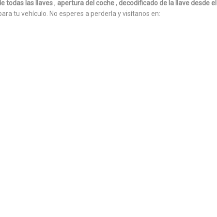
e todas las llaves
,
apertura del coche
,
decodificado de la llave desde e
para tu vehículo. No esperes a perderla y visítanos en: