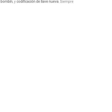
l
bombín
, y
codificación de llave nueva
. Siempre