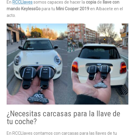
En
RCCLlaves
somos capaces de hacer la
copia
de
llave con
mando KeylessGo
para tu
Mini Cooper 2019
en Albacete en el
acto.
¿Necesitas carcasas para la llave de
tu coche?
En RCCLlaves contamos con carcasas para las llaves de tu